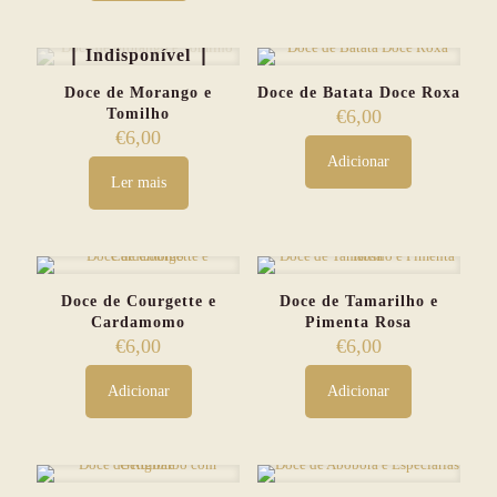
page
Indisponível
Doce de Morango e
Doce de Batata Doce Roxa
Tomilho
€
6,00
€
6,00
Adicionar
Ler mais
Doce de Courgette e
Doce de Tamarilho e
Cardamomo
Pimenta Rosa
€
6,00
€
6,00
Adicionar
Adicionar