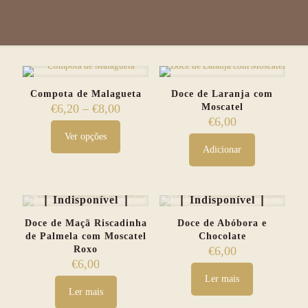
Compota de Malagueta
Doce de Laranja com
€
6,20
–
€
8,00
Price
Moscatel
range:
€
6,00
€6,20
Ver opções
This
through
Adicionar
product
€8,00
has
multiple
variants.
Indisponível
Indisponível
The
options
Doce de Maçã Riscadinha
Doce de Abóbora e
may
de Palmela com Moscatel
Chocolate
be
Roxo
€
6,00
chosen
€
6,00
on
Ler mais
the
Ler mais
product