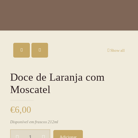
Show all
Doce de Laranja com
Moscatel
€
6,00
Disponível em frascos 212ml
Quantidade
Adicionar
de