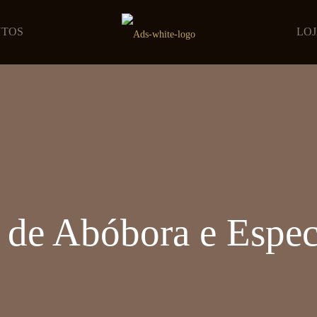
UTOS
LO
de Abóbora e Espec