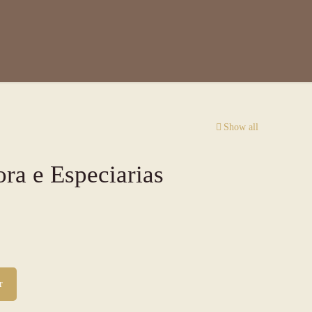
Show all
ra e Especiarias
r