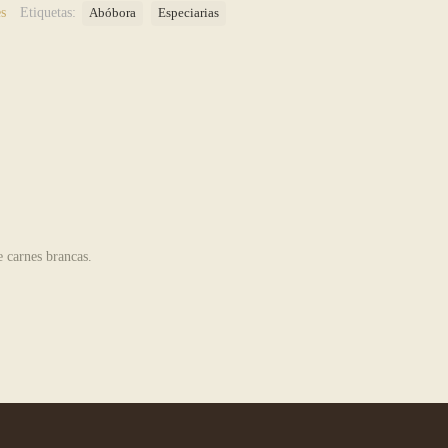
s
Etiquetas:
Abóbora
Especiarias
e carnes brancas.