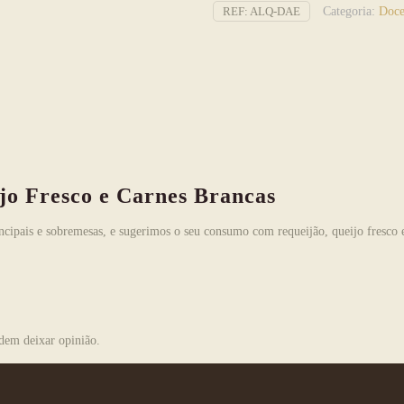
de
REF:
ALQ-DAE
Categoria:
Doce
Abóbora
e
Especiarias
o Fresco e Carnes Brancas
rincipais e sobremesas, e sugerimos o seu consumo com requeijão, queijo fresco 
dem deixar opinião.