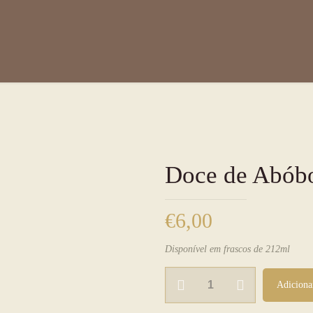
Doce de Abóbo
€
6,00
Disponível em frascos de 212ml
Quantidade
Adiciona
de
Doce