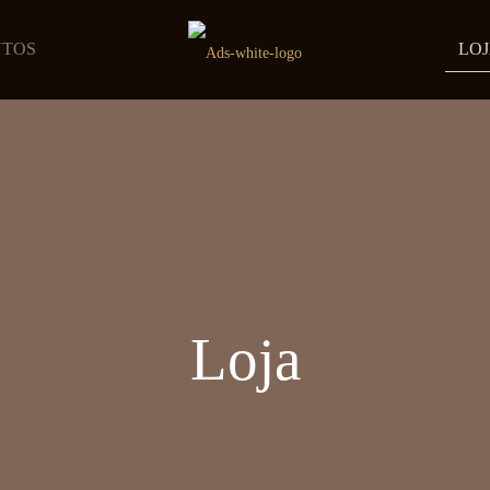
UTOS
LO
Loja