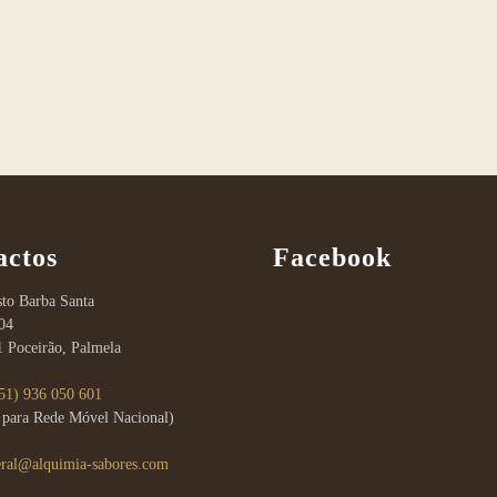
be
chosen
on
the
product
page
actos
Facebook
to Barba Santa
04
1 Poceirão, Palmela
51) 936 050 601
para Rede Móvel Nacional)
eral@alquimia-sabores.com