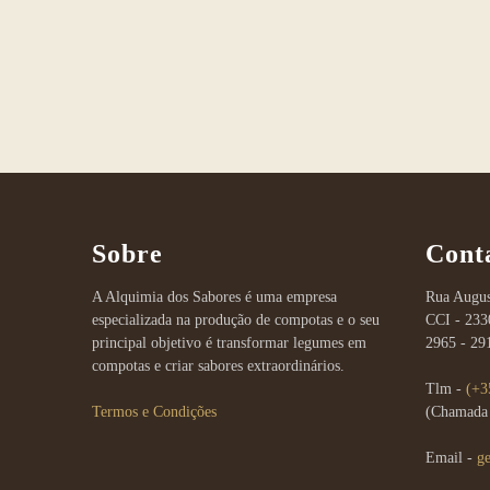
be
chosen
on
the
product
page
Sobre
Cont
A Alquimia dos Sabores é uma empresa
Rua Augus
especializada na produção de compotas e o seu
CCI - 233
principal objetivo é transformar legumes em
2965 - 29
compotas e criar sabores extraordinários.
Tlm -
(+3
Termos e Condições
(Chamada 
Email -
g