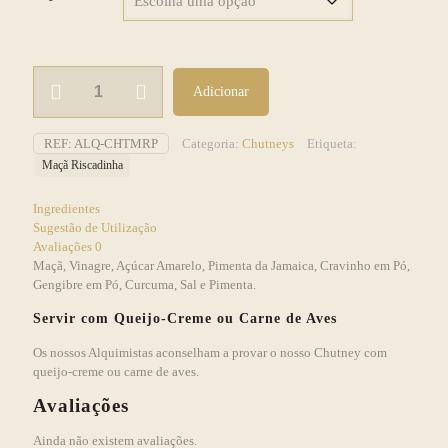
€6,00
Quantidade
Adicionar
de
Chutney
de
REF:
ALQ-CHTMRP
Categoria:
Chutneys
Etiqueta:
Maçã
Maçã Riscadinha
Riscadinha
de
Palmela
Ingredientes
Sugestão de Utilização
Avaliações
0
Maçã, Vinagre, Açúcar Amarelo, Pimenta da Jamaica, Cravinho em Pó,
Gengibre em Pó, Curcuma, Sal e Pimenta.
Servir com Queijo-Creme ou Carne de Aves
Os nossos Alquimistas aconselham a provar o nosso Chutney com
queijo-creme ou carne de aves.
Avaliações
Ainda não existem avaliações.