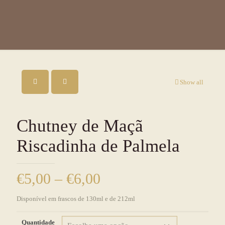
Show all
Chutney de Maçã
Riscadinha de Palmela
€
5,00
–
€
6,00
Price
range:
Disponível em frascos de 130ml e de 212ml
€5,00
through
Quantidade