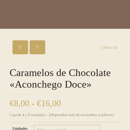
Show all
Caramelos de Chocolate
«Aconchego Doce»
€
8,00
-
€
16,00
Rango
de
Caja de 4 y 9 unidades –
(Disponible solo de noviembre a febrero)
precios:
desde
Unidades