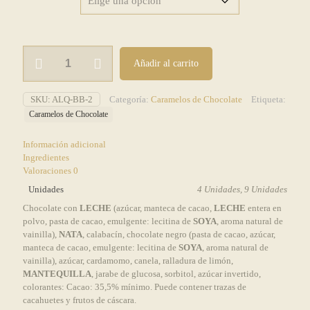
€8,00
hasta
Caramelos
€16,00
Añadir al carrito
de
Chocolate
"Aconchego
SKU:
ALQ-BB-2
Categoría:
Caramelos de Chocolate
Etiqueta:
Doce"
Caramelos de Chocolate
cantidad
Información adicional
Ingredientes
Valoraciones
0
Unidades
4 Unidades, 9 Unidades
Chocolate con
LECHE
(azúcar, manteca de cacao,
LECHE
entera en
polvo, pasta de cacao, emulgente: lecitina de
SOYA
, aroma natural de
vainilla),
NATA
, calabacín, chocolate negro (pasta de cacao, azúcar,
manteca de cacao, emulgente: lecitina de
SOYA
, aroma natural de
vainilla), azúcar, cardamomo, canela, ralladura de limón,
MANTEQUILLA
, jarabe de glucosa, sorbitol, azúcar invertido,
colorantes: Cacao: 35,5% mínimo. Puede contener trazas de
cacahuetes y frutos de cáscara.